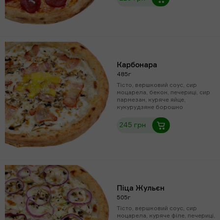
Карбонара
485г
Тісто, вершковий соус, сир
моцарела, бекон, печериці, сир
пармезан, куряче яйце,
кукурудзяне борошно
245 грн
Піца Жульєн
505г
Тісто, вершковий соус, сир
моцарела, куряче філе, печериці,