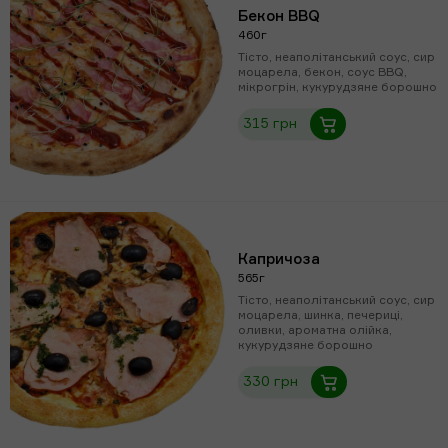
Бекон BBQ
460г
Тісто, неаполітанський соус, сир
моцарела, бекон, соус BBQ,
мікрогрін, кукурудзяне борошно
315 грн
Капричоза
565г
Тісто, неаполітанський соус, сир
моцарела, шинка, печериці,
оливки, ароматна олійка,
кукурудзяне борошно
330 грн