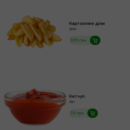
Картопляні діпи
150г
105 грн
Кетчуп
30г
15 грн