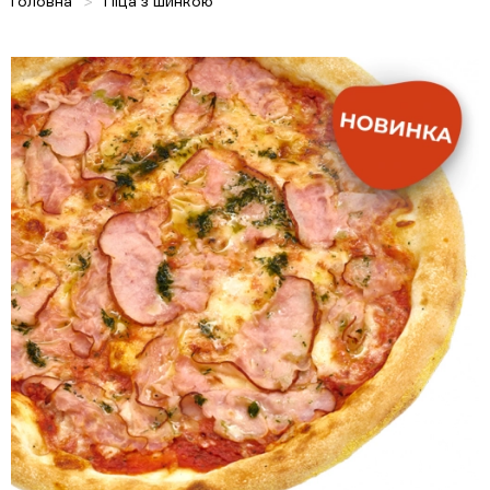
Головна
Піца з шинкою
айсберг, кукурудзяне борошно
345 грн
Піца 4 мяса
535г
Тісто, неаполітанський соус, сир
моцарела, бекон, шинка, салямі
мілано, мисливські ковбаски,
кукурудзяне борошно
323 грн
Грибна
475г