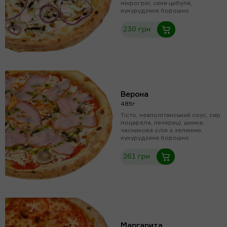
мікрогрін, синя цибуля,
кукурудзяне борошно
230 грн
Верона
485г
Тісто, неаполітанський соус, сир
моцарела, печериці, шинка,
часникова олія з зеленню,
кукурудзяне борошно
261 грн
Маргарита