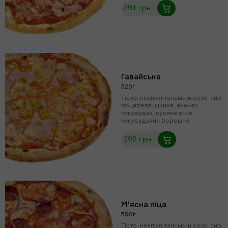
291 грн
Гавайська
520г
Тісто, неаполітанський соус, сир
моцарела, шинка, ананас,
кукурудза, куряче філе,
кукурудзяне борошно
295 грн
М'ясна піца
590г
Тісто, неаполітанський соус, сир