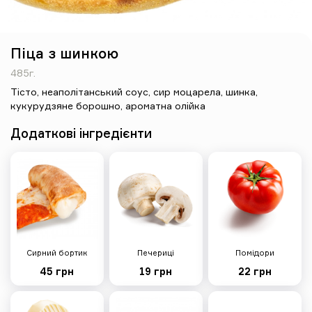
Тісто, грибний соус, сир
моцарела, печериці, сир
пармезан, мікрогрін, опеньки
консервовані, крем-сир,
кукурудзяне борошно
Піца з шинкою
330 грн
485г.
Тісто
,
неаполітанський соус
,
сир моцарела
,
шинка
,
кукурудзяне борошно
,
ароматна олійка
Додаткові інгредієнти
Мілано
530г
Тісто, неаполітанський соус, сир
моцарела, шинка, салямі мілано,
перець болгарський, печериці,
сир дор-блю, кукурудзяне
борошно
288 грн
Сирний бортик
Печериці
Помідори
45 грн
19 грн
22 грн