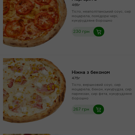
465г
Тісто, неаполітанський соус, сир
моцарела, помідори чері,
кукурудзяне борошно
230 грн
Ніжна з беконом
475г
Тісто, вершковий соус, сир
моцарела, бекон, кукурудза, сир
пармезан, сир фета, кукурудзяне
борошно
267 грн