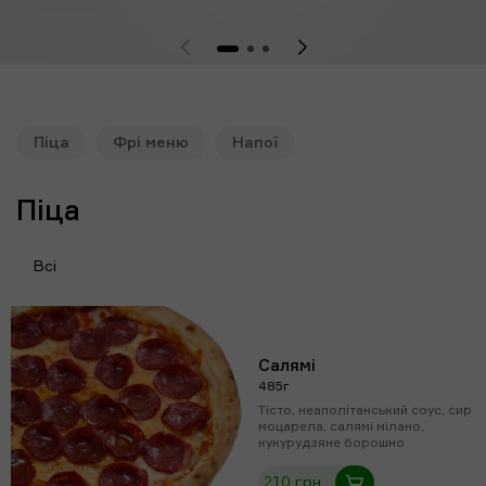
Піца
Фрі меню
Напої
Піца
Всі
Салямі
485г
Тісто, неаполітанський соус, сир
моцарела, салямі мілано,
кукурудзяне борошно
210 грн