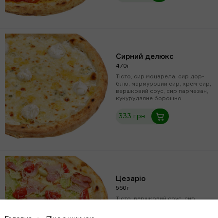
Сирний делюкс
470г
Тісто, сир моцарела, сир дор-
блю, мармуровий сир, крем-сир,
вершковий соус, сир пармезан,
кукурудзяне борошно
333 грн
Цезаріо
560г
Тісто, вершковий соус, сир
моцарела, бекон, сир пармезан,
соус цезар, курка, черрі,