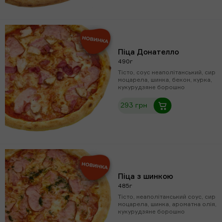
Піца Донателло
490г
Тісто, соус неаполітанський, сир
моцарела, шинка, бекон, курка,
кукурудзяне борошно
293 грн
Піца з шинкою
485г
Тісто, неаполітанський соус, сир
моцарела, шинка, ароматна олія,
кукурудзяне борошно