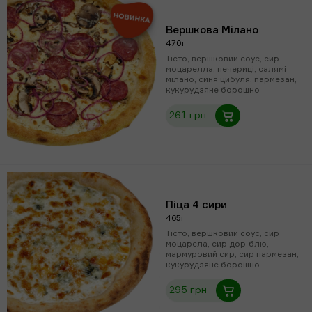
Вершкова Мілано
470г
Тісто, вершковий соус, сир
моцарелла, печериці, салямі
мілано, синя цибуля, пармезан,
кукурудзяне борошно
261 грн
Піца 4 сири
465г
Тісто, вершковий соус, сир
моцарела, сир дор-блю,
мармуровий сир, сир пармезан,
кукурудзяне борошно
295 грн