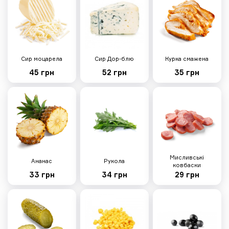
Ніжна з креветками
495г
Тісто, вершковий соус, сир
моцарела, креветки, мікрогрін,
боби едамаме, лимонний сік,
крем-сир, кукурудзяне борошно
Сир моцарела
Сир Дор-блю
Курка смажена
45 грн
52 грн
35 грн
375 грн
Пепероні
455г
Мисливські
Ананас
Рукола
ковбаски
Тісто, неаполітанський соус, сир
33 грн
34 грн
29 грн
моцарела, салямі чорізо,
кукурудзяне борошно
275 грн