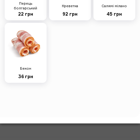
Перець
Креветка
Салямі мілано
Нагетси
болгарський
22 грн
92 грн
45 грн
130г
135 грн
Бекон
36 грн
Картопля фрі
150г
95 грн