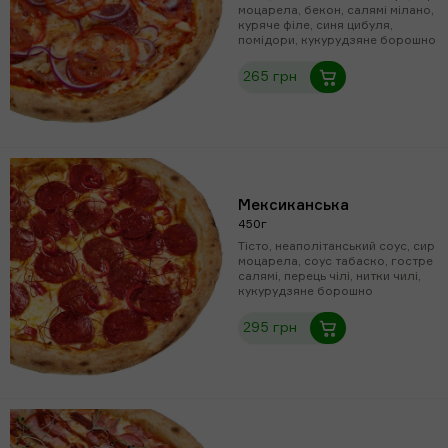
моцарела, бекон, салямі мілано,
куряче філе, синя цибуля,
помідори, кукурудзяне борошно
265 грн
Мексиканська
450г
Тісто, неаполітанський соус, сир
моцарела, соус табаско, гостре
салямі, перець чілі, нитки чилі,
кукурудзяне борошно
295 грн