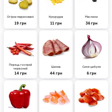
Огірки мариновані
Кукурудза
Маслини
Модена
19 грн
11 грн
36 грн
520г
Тісто, вершковий соус, сир
моцарела, шинка, салямі мілано,
куряче філе, кукурудзяне
борошно
295 грн
Перець гострий
Шинка
Синя цибуля
червоний
14 грн
44 грн
6 грн
Фрі меню
Всі