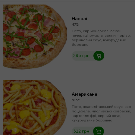
Наполі
475г
Тісто, сир моцарела, бекон,
печериці, рукола, салямі чорізо,
вершковий соус, кукурудзяне
борошно
295 грн
Американа
615г
Тісто, неаполітанський соус, сир
моцарела, мисливські ковбаски,
картопля фрі, сирний соус,
кукурудзяне борошно
312 грн